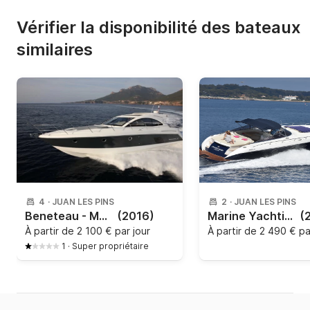
Vérifier la disponibilité des bateaux
similaires
4
·
JUAN LES PINS
2
·
JUAN LES PINS
Beneteau - Monte Carlo 42
(2016)
Marine Yachting - Mig 43
(
À partir de
2 100 € par jour
À partir de
2 490 € pa
1
·
Super propriétaire