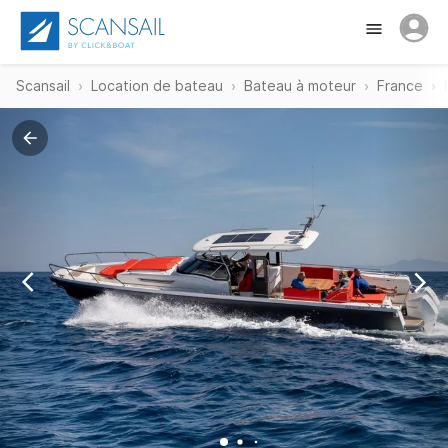
Scansail
Location de bateau
Bateau à moteur
France