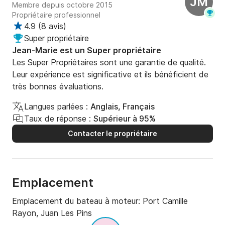
JM
Système Audio : De haute qualité, pour une ambiance 
Membre depuis octobre 2015
musicale parfaite en mer.

Propriétaire professionnel
Éclairage LED : Économique et efficace, créant une 
4.9
(
8 avis
)
ambiance chaleureuse.

Super propriétaire
Technologie de Navigation : Écran multifonctions et 
Jean-Marie est un Super propriétaire
commandes électroniques avancées, assurant une 
Les Super Propriétaires sont une garantie de qualité.
navigation précise et sécurisée.

Leur expérience est significative et ils bénéficient de
Pont en Teck : Pour un entretien facile et une allure 
très bonnes évaluations.
élégante.

Langues parlées :
Anglais, Français
Taux de réponse :
Supérieur à 95%
Performance et Motorisation

Contacter le propriétaire
Le Nimbus T11 est propulsé par deux moteurs 
Mercury V10 de 400 chevaux chacun, garantissant 
une navigation rapide et stable. Sa coque en V 
Emplacement
profond assure une excellente tenue de mer, même à 
grande vitesse, offrant une expérience de navigation 
Emplacement du bateau à moteur:
Port Camille
sécurisée et confortable.

Rayon, Juan Les Pins