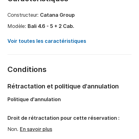
Constructeur:
Catana Group
Modèle:
Bali 4.6 - 5 + 2 Cab.
Année:
2024
Voir toutes les caractéristiques
Capacité à bord:
12 personnes
Nombre de cabines:
7
Conditions
Nombre de couchages:
12
Nombre de salles de bains:
4
Rétractation et politique d'annulation
Longueur:
14m
Politique d'annulation
Tirant d'eau:
1.2m
Puissance moteur:
114cv
Droit de rétractation pour cette réservation :
Non.
En savoir plus