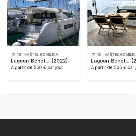
12
·
KAŠTEL GOMILICA
10
·
KAŠTEL GOMILI
Lagoon-Bénéteau - Lagoon 46 - 4 + 2 cab.
(2022)
Lagoon-Bénéteau - Lagoon 46 OW - 3 + 2 cab.
(
À partir de
550 € par jour
À partir de
565 € par 