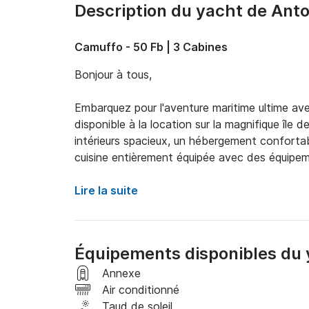
Description du yacht de Anto
Camuffo - 50 Fb | 3 Cabines
Bonjour à tous, 

Embarquez pour l'aventure maritime ultime av
disponible à la location sur la magnifique île
intérieurs spacieux, un hébergement confortabl
cuisine entièrement équipée avec des équipem
pour bronzer et se détendre. Avec un skipper 
vous pourrez explorer la beauté à couper le so
Lire la suite
manquez pas l'occasion de créer des souvenirs 
N'hésitez pas à m'envoyer un message au Clic
Équipements disponibles du
réservation.
Annexe
Air conditionné
Taud de soleil