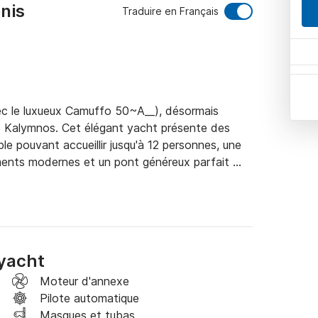
nis
Traduire en Français
ec le luxueux Camuffo 50~A__), désormais 
 de Kalymnos. Cet élégant yacht présente des 
e pouvant accueillir jusqu'à 12 personnes, une 
ents modernes et un pont généreux parfait 
professionnel et sympathique à votre service, 
uffle de la mer Égée avec style et confort. Ne 
inoubliables sur ce navire exquis.

k&Boat pour discuter de vos préférences de 
 yacht
Moteur d'annexe
Pilote automatique
Masques et tubas