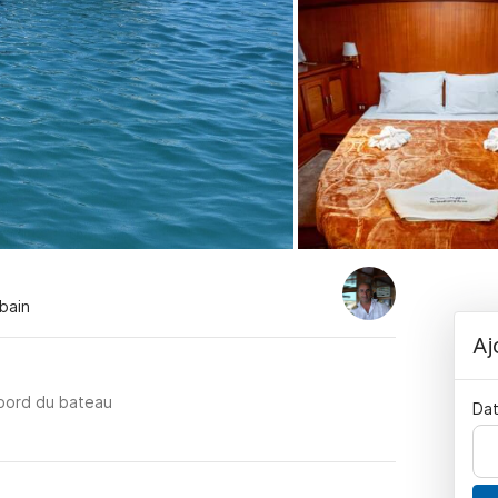
 bain
Aj
 bord du bateau
Dat