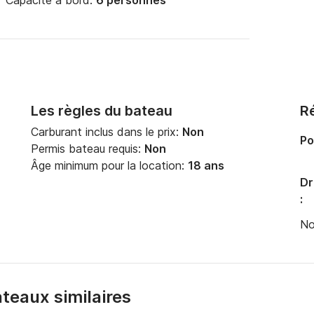
Capacité à bord:
6 personnes
Les règles du bateau
Ré
Carburant inclus dans le prix:
Non
Po
Permis bateau requis:
Non
Âge minimum pour la location:
18 ans
Dr
:
No
bateaux similaires