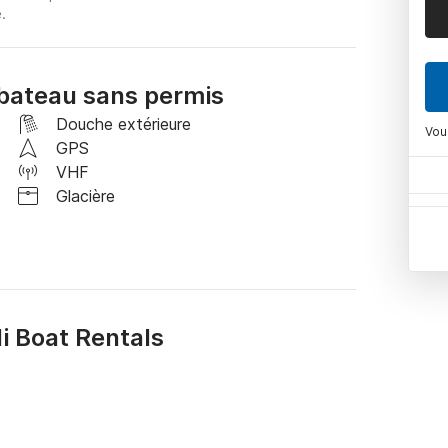
.
bateau sans permis
Douche extérieure
Vou
GPS
VHF
Glacière
i Boat Rentals