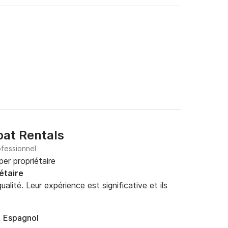
oat Rentals
ofessionnel
per propriétaire
étaire
alité. Leur expérience est significative et ils
, Espagnol