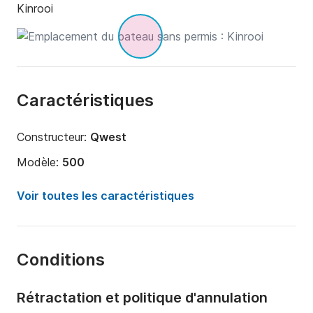
Kinrooi
Caractéristiques
Constructeur:
Qwest
Modèle:
500
Puissance moteur:
20cv
Voir toutes les caractéristiques
Longueur:
4.5m
Année:
2024
Conditions
Capacité à bord:
3 personnes
Rétractation et politique d'annulation