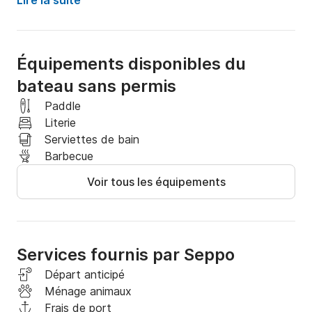
Lire la suite
Transducteur Garmin GT56

Système Garmin Livescope

Équipements disponibles du
bateau sans permis
5,5 x 2,1 mètres

Paddle
Boîte arrière et proue

Literie
Serviettes de bain
Puits de canne à pêche

Barbecue
Voir tous les équipements
V - Bas

Auto-drainant
Services fournis par Seppo
Départ anticipé
Ménage animaux
Frais de port