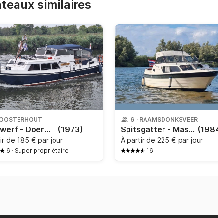
bateaux similaires
OOSTERHOUT
6
·
RAAMSDONKSVEER
Eistawerf - Doerak 950 AK
(1973)
Spitsgatter - Master 740
(198
tir de
185 € par jour
À partir de
225 € par jour
6
·
Super propriétaire
16