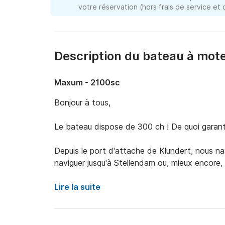
votre réservation (hors frais de service et
Description du bateau à mot
Maxum - 2100sc
Bonjour à tous,

Le bateau dispose de 300 ch ! De quoi garantir 
Depuis le port d'attache de Klundert, nous na
naviguer jusqu'à Stellendam ou, mieux encore, 
À bord, il y a une glacière pour garder les bois
Lire la suite
De plus, il y a accès à 3 funtubes 1 pour 1 pe
4 personnes.
