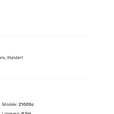
ns, Klundert
Modèle:
2100Sc
Longueur:
6.5m