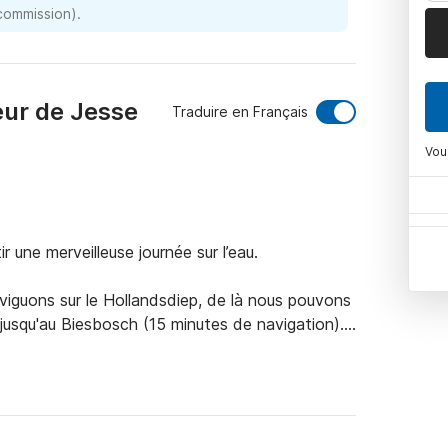
 commission).
eur de Jesse
Traduire en Français
Vou
une merveilleuse journée sur l’eau.

viguons sur le Hollandsdiep, de là nous pouvons 
jusqu'au Biesbosch (15 minutes de navigation). 

sons bien froides.

rsonne et 1 pour 2 personnes et une banane pour 