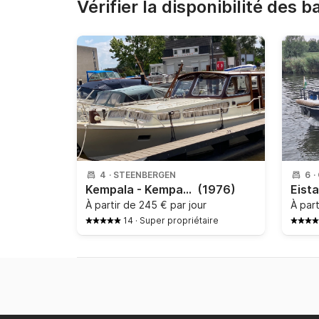
Vérifier la disponibilité des 
4
·
STEENBERGEN
6
·
Kempala - Kempala 10
(1976)
À partir de
245 € par jour
À par
14
·
Super propriétaire