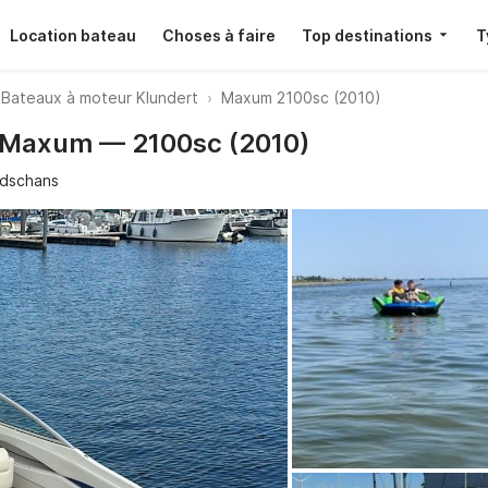
Location bateau
Choses à faire
Top destinations
T
Bateaux à moteur Klundert
Maxum 2100sc (2010)
· Maxum — 2100sc (2010)
dschans