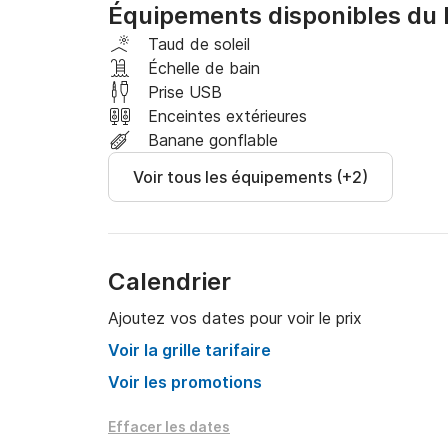
Équipements disponibles du 
Bref, un bateau magnifique pour une journée ma
Taud de soleil
Échelle de bain
Traduit avec (version gratuite)
Prise USB
Enceintes extérieures
Banane gonflable
Voir tous les équipements (+2)
Calendrier
Ajoutez vos dates pour voir le prix
Voir la grille tarifaire
Voir les promotions
Effacer les dates