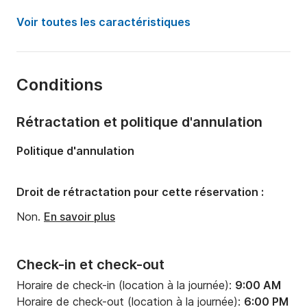
Année:
2016
Voir toutes les caractéristiques
Capacité à bord:
10 personnes
Nombre de cabines:
5
Conditions
Nombre de couchages:
10
Nombre de salles de bains:
4
Rétractation et politique d'annulation
Longueur:
16.16m
Politique d'annulation
Largeur:
4.92m
Tirant d'eau:
1.77m
Droit de rétractation pour cette réservation :
Puissance moteur:
110cv
Non.
En savoir plus
Check-in et check-out
Horaire de check-in (location à la journée):
9:00 AM
Horaire de check-out (location à la journée):
6:00 PM