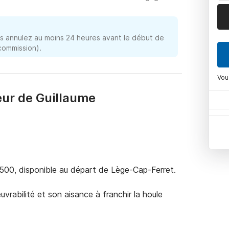
 annulez au moins 24 heures avant le début de
 commission).
Vou
eur de Guillaume
500, disponible au départ de Lège-Cap-Ferret. 

rabilité et son aisance à franchir la houle 
nt d’être rapidement maitrisé par le pilote.
