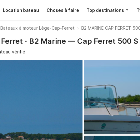
Location bateau
Choses à faire
Top destinations
T
Bateaux à moteur Lège-Cap-Ferret
B2 MARINE CAP FERRET 500 
erret · B2 Marine — Cap Ferret 500 S 
teau vérifié