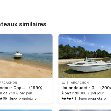
bateaux similaires
ARCACHON
6
·
ARCACHON
Jeanneau - Cap Camarat 510
(1990)
Jouandoudet - Guppy 520
(200
tir de
240 € par jour
À partir de
300 € par jour
59
·
Super propriétaire
1
·
Super propriétaire