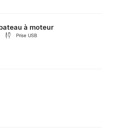
er les moindres recoins du Bassin: île aux 
bateau à moteur
nes maximum.

Prise USB
a 4 temps de 50 ch.

 aux adultes et enfants embarqués

mer côtier, pièce d'identité du chef de bord, 