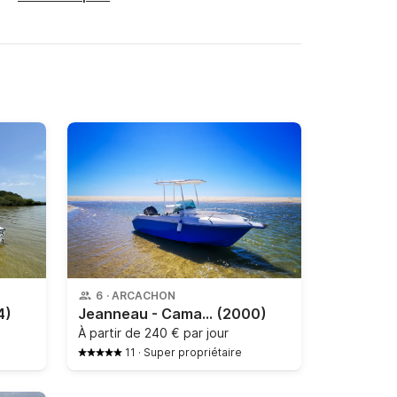
6
·
ARCACHON
4)
Jeanneau - Camarat 615
(2000)
À partir de
240 € par jour
11
·
Super propriétaire