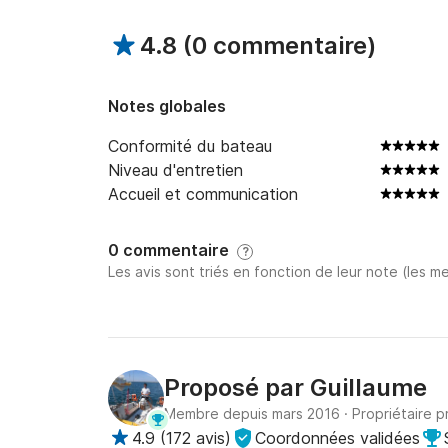
Chèque caution ou dépôt garantie CB. 

4.8
(
0 commentaire
)
Horaire : A partir de 9H30 retour 18H30 mais tr
Notes globales
Tarifs : Dégressif, possibilité longue période a
Services : Assuré la sécurité en cas de probl
Conformité du bateau
expérience, embarquement et débarquement fa
Niveau d'entretien
moteur).

Accueil et communication
Pour de plus amples renseignements, vous pouv
0 commentaire
?
Les avis sont triés en fonction de leur note (les me
A bientôt, 

Guillaume.
Proposé par
Guillaume
Membre depuis mars 2016
·
Propriétaire p
4.9
(
172 avis
)
Coordonnées validées