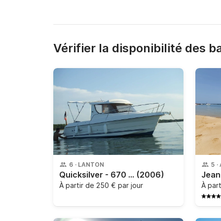
Vérifier la disponibilité des 
6
·
LANTON
5
·
Quicksilver - 670 Week-end
(2006)
À partir de
250 € par jour
À par