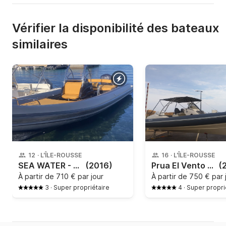
Vérifier la disponibilité des bateaux
similaires
12
·
L'ÎLE-ROUSSE
16
·
L'ÎLE-ROUSSE
SEA WATER - SMERALDA 250
(2016)
Prua El Vento - Thor 8
(
À partir de
710 € par jour
À partir de
750 € par 
3
·
Super propriétaire
4
·
Super propri