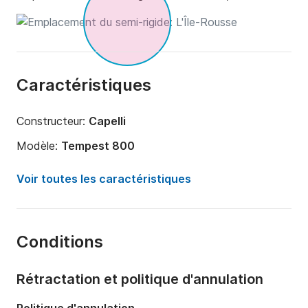
Caractéristiques
Constructeur:
Capelli
Modèle:
Tempest 800
Puissance moteur:
300cv
Voir toutes les caractéristiques
Longueur:
7m
Année:
2016
Conditions
Capacité à bord:
14 personnes
Rétractation et politique d'annulation