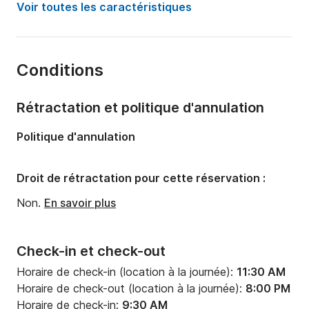
Voir toutes les caractéristiques
Capacité à bord:
6 personnes
Nombre de cabines:
2
Conditions
Nombre de couchages:
6
Nombre de salles de bains:
2
Rétractation et politique d'annulation
Longueur:
12m
Politique d'annulation
Largeur:
3.5m
Tirant d'eau:
2.5m
Droit de rétractation pour cette réservation :
Puissance moteur:
50cv
Non.
En savoir plus
Check-in et check-out
Horaire de check-in (location à la journée):
11:30 AM
Horaire de check-out (location à la journée):
8:00 PM
Horaire de check-in:
9:30 AM