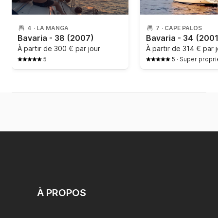
4
·
LA MANGA
7
·
CAPE PALOS
Bavaria - 38
(2007)
Bavaria - 34
(2001
À partir de
300 € par jour
À partir de
314 € par 
5
5
·
Super propri
À PROPOS