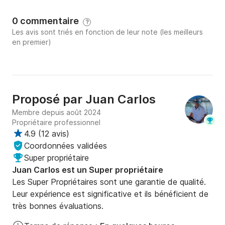
détendre, bronzer, nager et profiter de la mer en 
toute sérénité.

0 commentaire
?
Les avis sont triés en fonction de leur note (les meilleurs
⭐ Pourquoi nous choisir ?

en premier)
✔ Service entièrement personnalisé.

✔ Bateau impeccablement entretenu.

Proposé par
Juan Carlos
✔ Ambiance paisible et exclusive (loin de la foule).

Membre depuis août 2024
Propriétaire professionnel
✔ Idéal pour créer des souvenirs inoubliables.

4.9
(
12 avis
)
Coordonnées validées
Embarquez et découvrez pourquoi nos clients 
Super propriétaire
reviennent saison après saison. La Méditerranée vous 
Juan Carlos est un Super propriétaire
attend.
Les Super Propriétaires sont une garantie de qualité.
Leur expérience est significative et ils bénéficient de
très bonnes évaluations.