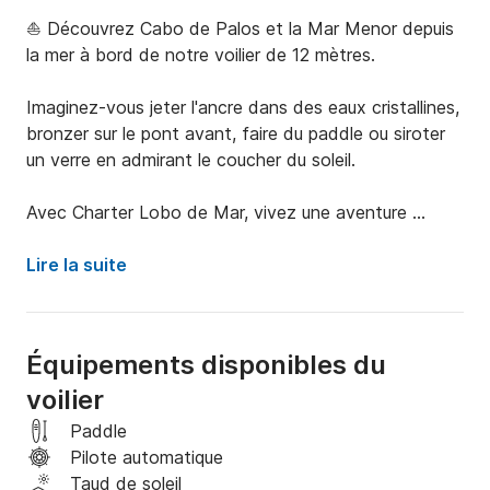
⛵ Découvrez Cabo de Palos et la Mar Menor depuis 
la mer à bord de notre voilier de 12 mètres.

Imaginez-vous jeter l'ancre dans des eaux cristallines, 
bronzer sur le pont avant, faire du paddle ou siroter 
un verre en admirant le coucher du soleil.

Avec Charter Lobo de Mar, vivez une aventure 
exclusive, relaxante et entièrement personnalisée. 
Naviguez à travers certains des plus beaux sites de la 
Lire la suite
Méditerranée, tels que Cabo de Palos, Isla Grosa, El 
Estácio et la Mar Menor, toujours accompagné d'un 
skipper professionnel qui s'occupera de tout pour que 
Équipements disponibles du
vous puissiez vous détendre et profiter pleinement.

voilier
Notre voilier de 12 mètres allie confort, sécurité et 
Paddle
élégance, ce qui le rend idéal pour les couples, les 
Pilote automatique
familles, les groupes d'amis, les anniversaires, les 
Taud de soleil