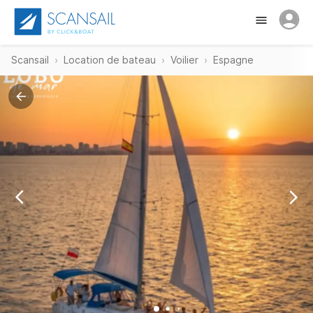
Scansail
Location de bateau
Voilier
Espagne