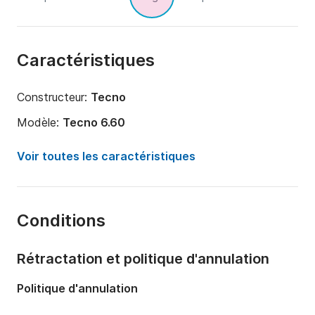
Caractéristiques
Constructeur:
Tecno
Modèle:
Tecno 6.60
Puissance moteur:
90cv
Voir toutes les caractéristiques
Longueur:
6.6m
Année:
2010
Conditions
Capacité à bord:
8 personnes
Rétractation et politique d'annulation
Politique d'annulation