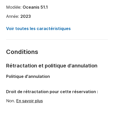
Modèle:
Oceanis 51.1
Année:
2023
Capacité à bord:
10 personnes
Voir toutes les caractéristiques
Nombre de cabines:
5
Nombre de couchages:
10
Conditions
Nombre de salles de bains:
3
Longueur:
15m
Rétractation et politique d'annulation
Largeur:
4m
Politique d'annulation
Droit de rétractation pour cette réservation :
Non.
En savoir plus