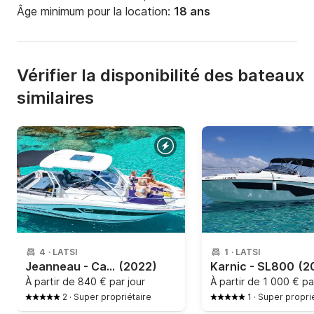
personnes.

Âge minimum pour la location:
18 ans
Vous pouvez choisir la durée de location qui 
correspond le mieux à votre emploi du temps et à 
Vérifier la disponibilité des bateaux
votre budget.
similaires
4
·
LATSI
1
·
LATSI
Jeanneau - Cap Camarat 9.0 Wa
(2022)
Karnic - SL800
(2
À partir de
840 € par jour
À partir de
1 000 € pa
2
·
Super propriétaire
1
·
Super propri