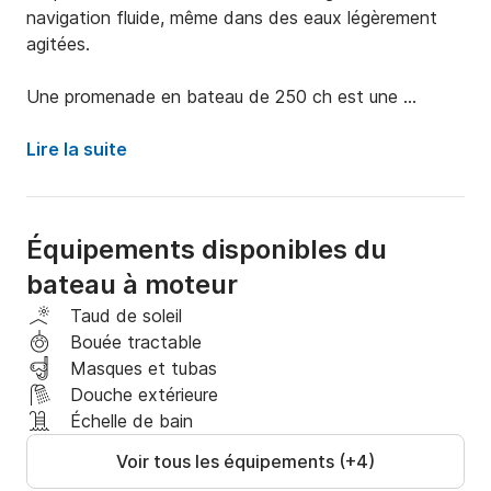
navigation fluide, même dans des eaux légèrement 
agitées.

Une promenade en bateau de 250 ch est une 
expérience exceptionnelle, alliant puissance, vitesse 
et confort, idéale pour les amateurs de sensations 
Lire la suite
fortes, les aventuriers et les plaisanciers.

Un hors-bord de 250 ch offre une puissance 
Équipements disponibles du
considérable, permettant des vitesses élevées et des 
bateau à moteur
accélérations rapides.

Taud de soleil
Un hors-bord est un type de bateau à moteur 
Bouée tractable
spécialement conçu pour la navigation à grande 
Masques et tubas
vitesse. Sa vitesse et sa polyvalence permettent de 
Douche extérieure
parcourir de longues distances rapidement, ouvrant 
Échelle de bain
ainsi un monde d'exploration et de découvertes.

Voir tous les équipements (+4)