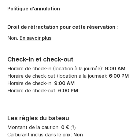
connaîtrez le montant à payer une fois l'excursion 
terminée.

Politique d'annulation
- En cas de dommage à l'hélice, vous devrez payer 
environ 300 à 600 €.

Droit de rétractation pour cette réservation :
- Si les bateaux ne sortent pas en raison des 
conditions météorologiques, vous serez remboursé.

Non.
En savoir plus
- Veuillez noter qu'il n'y a pas de règle d'âge sur le 
bateau. Seul le conducteur doit être titulaire d'un 
permis de conduire valide.

Check-in et check-out
Nous disposons de gilets de sauvetage pour tous les 
Horaire de check-in (location à la journée):
9:00 AM
âges. Nous vous expliquerons tous les détails de la 
Horaire de check-out (location à la journée):
6:00 PM
sécurité et du voyage lors de notre rencontre avant 
Horaire de check-in:
9:00 AM
votre départ.

Horaire de check-out:
6:00 PM
Nous nous assurerons que tout est bien compris 
avant de vous laisser partir seul pour profiter de votre 
temps libre.

Les règles du bateau
Montant de la caution:
0 €
?
La capacité maximale de ce bateau est de 12 
Carburant inclus dans le prix:
Non