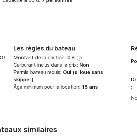
Capacité à bord:
7 personnes
Les règles du bateau
Ré
00
Montant de la caution:
0 €
?
Po
Carburant inclus dans le prix:
Non
Permis bateau requis:
Oui (si loué sans
skipper)
Dr
Âge minimum pour la location:
18 ans
:
No
bateaux similaires