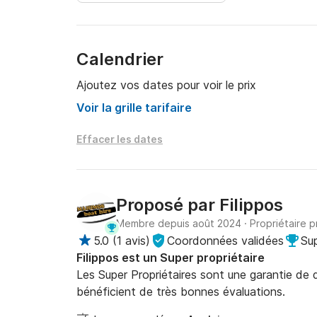
Démarrez votre excursion depuis la marina du p
parking pour vous jeter à l'eau, nager dans les 
Calendrier
écouter de la musique sur le bateau et profite
Ajoutez vos dates pour voir le prix
À visiter absolument :

Voir la grille tarifaire
- L'amphithéâtre de Blagi.

Effacer les dates
- Le littoral pittoresque est réputé pour sa bea
- Les grottes marines de Manolis.

- Des grottes creusées dans les falaises calcair
millénaires par les vagues et le vent.

Proposé par
Filippos
- Le célèbre Lagon Bleu.

Membre depuis août 2024
·
Propriétaire p
- Fontana Amaroza. La crique naturelle « Font
5.0
(
1 avis
)
Coordonnées validées
Sup
entouré de légendes romantiques et de beauté
Filippos est un Super propriétaire
Les Super Propriétaires sont une garantie de qu
Une fois votre séjour terminé, retournez à la m
bénéficient de très bonnes évaluations.
Détails :
