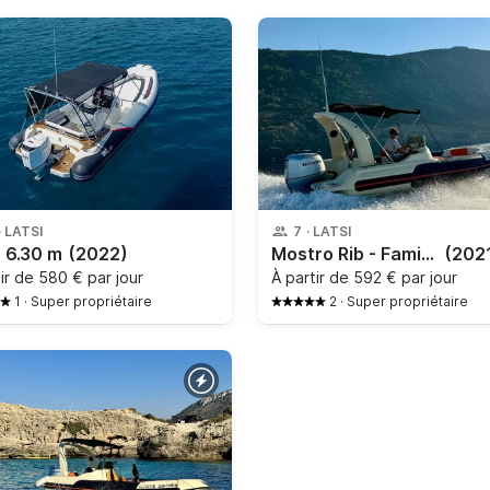
·
LATSI
7
·
LATSI
- 6.30 m
(2022)
Mostro Rib - Family 550
(202
tir de
580 € par jour
À partir de
592 € par jour
1
·
Super propriétaire
2
·
Super propriétaire