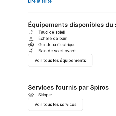
Le prix comprend le skipper. Le bateau est uni
Lire la suite
Notre Top Line est situé à Lefkada, une île d'
Ionienne. Elle est connue depuis l'antiquité comm
Équipements disponibles du 
Si vous décidez de faire un voyage autour de 
par la nature agitée et les eaux calmes.

Taud de soleil
Échelle de bain
Vous pouvez nous envoyer un message et nous 
Guindeau électrique
laissée sans réponse.
Bain de soleil avant
Voir tous les équipements
Services fournis par Spiros
Skipper
Voir tous les services