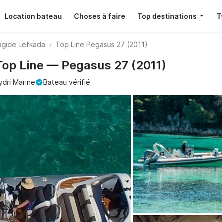
Location bateau
Choses à faire
Top destinations
T
igide Lefkada
Top Line Pegasus 27 (2011)
Top Line — Pegasus 27 (2011)
ydri Marine
Bateau vérifié