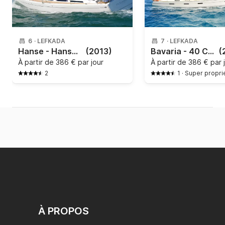
6
·
LEFKADA
7
·
LEFKADA
Hanse - Hanse 345
(2013)
Bavaria - 40 Cruiser
(
À partir de
386 € par jour
À partir de
386 € par 
2
1
·
Super propri
À PROPOS