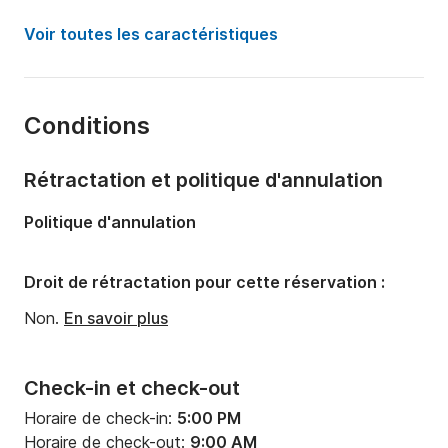
Année:
2017
Voir toutes les caractéristiques
Capacité à bord:
8 personnes
Nombre de cabines:
3
Conditions
Nombre de couchages:
8
Nombre de salles de bains:
2
Rétractation et politique d'annulation
Longueur:
12m
Politique d'annulation
Largeur:
4m
Tirant d'eau:
2.09m
Droit de rétractation pour cette réservation :
Puissance moteur:
55cv
Non.
En savoir plus
Check-in et check-out
Horaire de check-in:
5:00 PM
Horaire de check-out:
9:00 AM