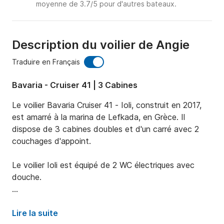
moyenne de 3.7/5 pour d'autres bateaux.
Description du voilier de Angie
Traduire en Français
Bavaria - Cruiser 41 | 3 Cabines
Le voilier Bavaria Cruiser 41 - Ioli, construit en 2017, 
est amarré à la marina de Lefkada, en Grèce. Il 
dispose de 3 cabines doubles et d'un carré avec 2 
couchages d'appoint.

Le voilier Ioli est équipé de 2 WC électriques avec 
douche.

Son équipement comprend une grand-voile sur 
enrouleur, un convertisseur de courant, des panneaux 
Lire la suite