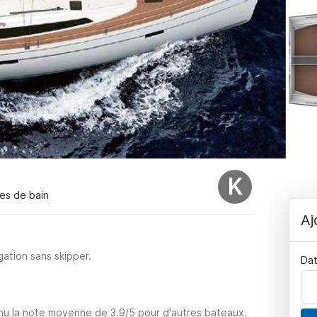
K
les de bain
Aj
ation sans skipper.
Dat
enu la note moyenne de 3.9/5 pour d'autres bateaux.