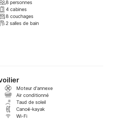
8 personnes
rincipal de Lefkas, à côté du centre-ville et 
4 cabines
uel port classique de Grèce.

8 couchages
2 salles de bain
de ravitaillement en carburant à quai avec un 
tes d'amarrage, des amarres, un capitaine de 
ovisionnement en eau gratuits.

nsi que de votre enregistrement et de votre 
oilier
Moteur d'annexe
Air conditionné
Taud de soleil
Canoë-kayak
Wi-Fi