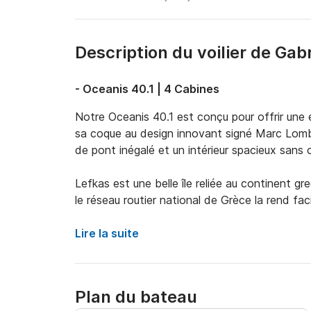
Description du voilier de Gabr
- Oceanis 40.1 | 4 Cabines
Notre Oceanis 40.1 est conçu pour offrir une 
sa coque au design innovant signé Marc Lomba
de pont inégalé et un intérieur spacieux sans
Lefkas est une belle île reliée au continent gre
le réseau routier national de Grèce la rend fa
l'endroit idéal pour commencer vos vacances d
Lire la suite
Vous pouvez rejoindre notre base principale en
voisin d'Igoumenitsa ou en avion via les aéro
(l'aéroport d'Aktion/PVK est à seulement 20 m
Plan du bateau