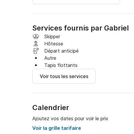
Approvisionnement en eau gratuit

Service de carburant à quai

Blanchisserie/Nettoyage
Services fournis par Gabriel
Skipper
Hôtesse
Départ anticipé
Autre
Tapis flottants
Voir tous les services
Calendrier
Ajoutez vos dates pour voir le prix
Voir la grille tarifaire