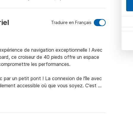
iel
Traduire en Français
expérience de navigation exceptionnelle ! Avec 
rd, ce croiseur de 40 pieds offre un espace 
 compromettre les performances.

c par un petit pont ! La connexion de l'île avec 
cilement accessible où que vous soyez. C'est 
e voile dans la mer Ionienne !

 voiture depuis Athènes, en ferry via le port 
ports voisins de Corfou, Céphalonie ou Préveza 
inutes en voiture de Lefkas).
