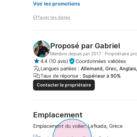
Voir les promotions
Effacer les dates
Proposé par
Gabriel
Membre depuis juin 2017
·
Propriétaire pr
4.4
(
10 avis
)
Coordonnées validées
Langues parlées :
Allemand, Grec, Anglais,
Taux de réponse :
Supérieur à 90%
Contacter le propriétaire
Emplacement
Emplacement du voilier:
Lefkada, Grèce