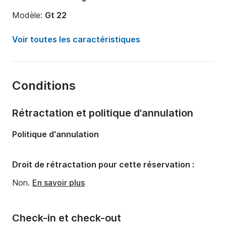
Modèle:
Gt 22
Puissance moteur:
150cv
Voir toutes les caractéristiques
Longueur:
6.8m
Année:
2022
Conditions
Capacité à bord:
12 personnes
Rétractation et politique d'annulation
Politique d'annulation
Droit de rétractation pour cette réservation :
Non.
En savoir plus
Check-in et check-out