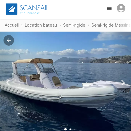
Accueil
Location bateau
Semi-rigide
Semi-rigide Messine