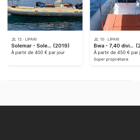
12
·
LIPARI
10
·
LIPARI
Solemar - Solemar B22 Off-shore
(2019)
Bwa - 7,40 diving
(
À partir de
400 € par jour
À partir de
450 € par 
Super propriétaire