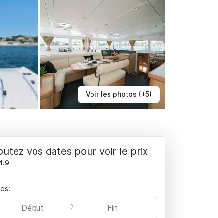
Voir les photos (+5)
outez vos dates pour voir le prix
4.9
es:
Début
Fin