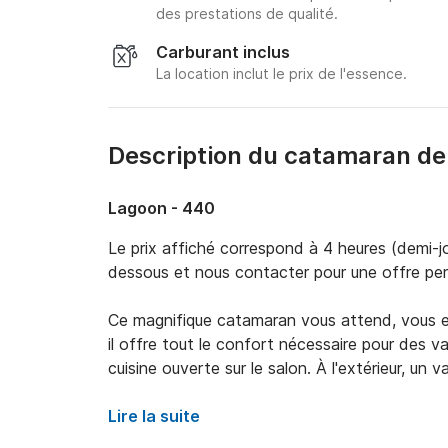
des prestations de qualité.
Carburant inclus
La location inclut le prix de l'essence.
Description du catamaran de
Lagoon - 440
Le prix affiché correspond à 4 heures (demi-jou
dessous et nous contacter pour une offre pers
Ce magnifique catamaran vous attend, vous et 
il offre tout le confort nécessaire pour des va
cuisine ouverte sur le salon. À l'extérieur, un 
pourrez lire, admirer le paysage ou simplement
le Portugal, pays des délicieux fruits de mer e
Lire la suite