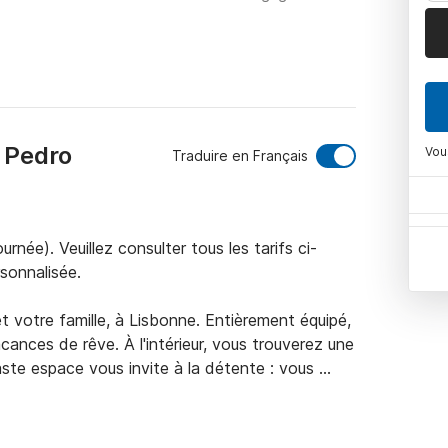
 Pedro
Vou
Traduire en Français
rnée). Veuillez consulter tous les tarifs ci-
onnalisée.

votre famille, à Lisbonne. Entièrement équipé, 
cances de rêve. À l'intérieur, vous trouverez une 
vaste espace vous invite à la détente : vous 
 bronzer. Ce catamaran est idéal pour explorer 
t du fado.
