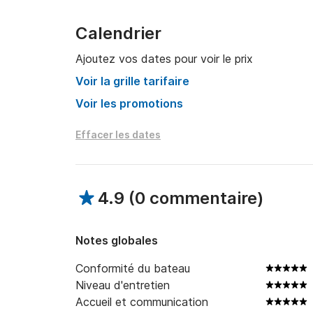
DJ pour votre soirée à bord : 160 € (2 h) | 190
Calendrier
Chef privé pour un repas parfait - 165 € + 11
Ajoutez vos dates pour voir le prix
Voir la grille tarifaire
Pour toute question, vous pouvez me contacte
Voir les promotions
À bientôt !
Effacer les dates
4.9
(
0 commentaire
)
Notes globales
Conformité du bateau
Niveau d'entretien
Accueil et communication