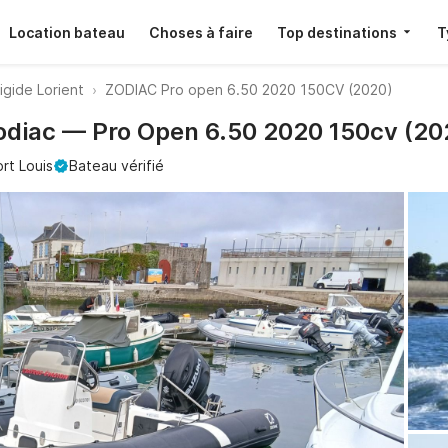
Location bateau
Choses à faire
Top destinations
T
igide Lorient
ZODIAC Pro open 6.50 2020 150CV (2020)
Zodiac — Pro Open 6.50 2020 150cv (20
rt Louis
Bateau vérifié