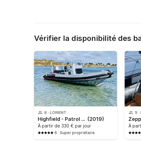
Vérifier la disponibilité des 
8
·
LORIENT
9
·
Highfield - Patrol 660
(2019)
Zeppe
À partir de
330 € par jour
À par
6
·
Super propriétaire