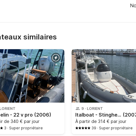
No
bateaux similaires
LORIENT
9
·
LORIENT
lin - 22 v pro
(2006)
Italboat - Stingher585
(200
tir de
340 € par jour
À partir de
314 € par jour
3
·
Super propriétaire
39
·
Super propriétaire