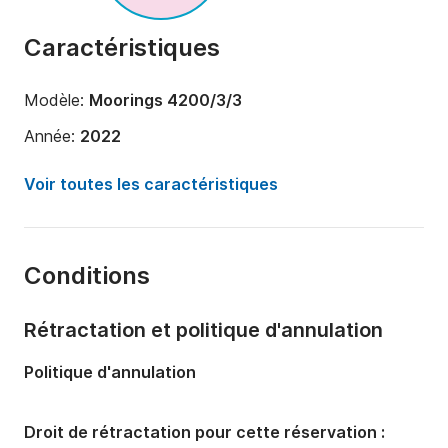
Caractéristiques
Modèle:
Moorings 4200/3/3
Année:
2022
Capacité à bord:
8 personnes
Voir toutes les caractéristiques
Nombre de cabines:
3
Nombre de couchages:
8
Conditions
Nombre de salles de bains:
3
Longueur:
12m
Rétractation et politique d'annulation
Largeur:
7m
Politique d'annulation
Tirant d'eau:
1.4m
Puissance moteur:
90cv
Droit de rétractation pour cette réservation :