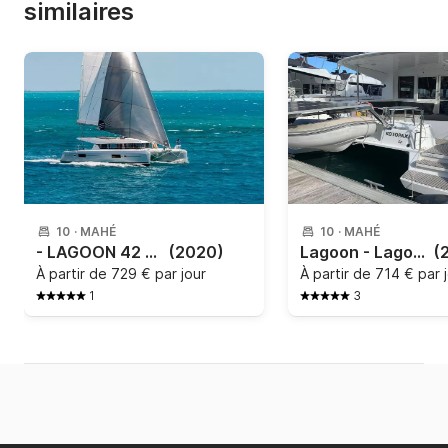
similaires
10
·
MAHÉ
10
·
MAHÉ
- LAGOON 42 2020
(2020)
Lagoon - Lagoon 40
(
À partir de
729 € par jour
À partir de
714 € par 
1
3