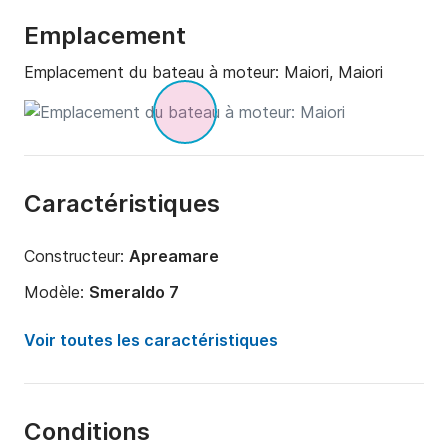
Emplacement
Emplacement du bateau à moteur:
Maiori, Maiori
Caractéristiques
Constructeur:
Apreamare
Modèle:
Smeraldo 7
Puissance moteur:
160cv
Voir toutes les caractéristiques
Longueur:
7.5m
Année:
2007 (Rénové en 2010)
Conditions
Capacité à bord:
7 personnes