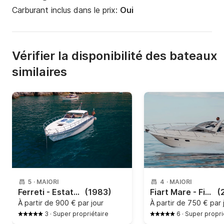
Carburant inclus dans le prix:
Oui
Vérifier la disponibilité des bateaux
similaires
5
·
MAIORI
4
·
MAIORI
Ferreti - Estate 38
(1983)
Fiart Mare - Fiart 30
(
À partir de
900 € par jour
À partir de
750 € par 
3
·
Super propriétaire
6
·
Super propri