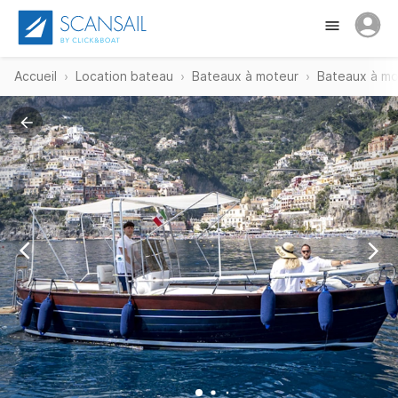
Accueil
Location bateau
Bateaux à moteur
Bateaux à mo