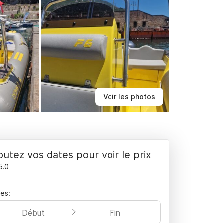
Voir les photos
outez vos dates pour voir le prix
5.0
es:
Début
Fin