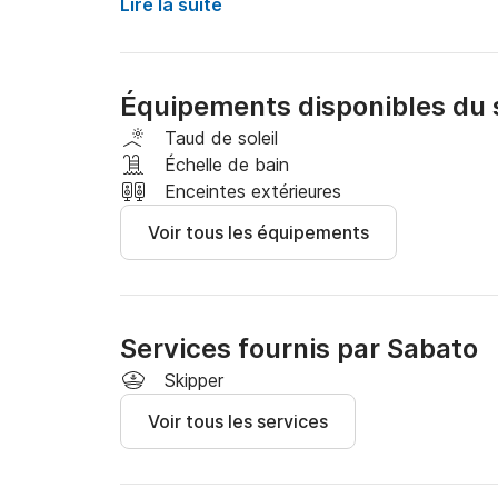
pouvez réserver un skipper expert pour un sup
Lire la suite
endroits les plus suggestifs de la côte.

Equipement à bord :

Équipements disponibles du 
- Auvent pare-soleil

- Stéréo USB - Bluetooth

Taud de soleil
- Douche d'eau douce

Échelle de bain
Enceintes extérieures
Vous pouvez récupérer le canot directement au
Voir tous les équipements
endroit convenu. Le coût du carburant est exclu
Réservez dès maintenant et vivez une aventur
Services fournis par Sabato
Skipper
Voir tous les services