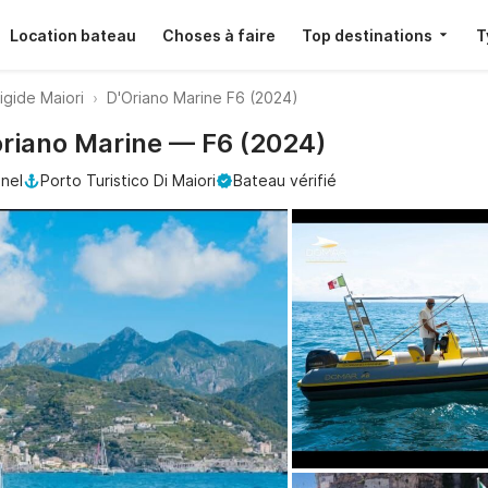
Location bateau
Choses à faire
Top destinations
T
igide Maiori
D'Oriano Marine F6 (2024)
'oriano Marine — F6 (2024)
nel
Porto Turistico Di Maiori
Bateau vérifié