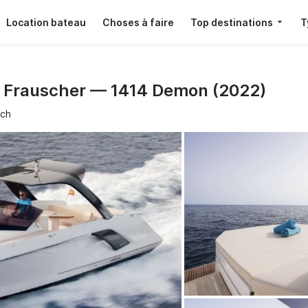
Location bateau
Choses à faire
Top destinations
T
· Frauscher — 1414 Demon (2022)
ach