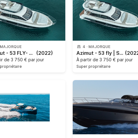
MAJORQUE
4
·
MAJORQUE
Azimut - 53 FLY- SHEASELL
(2022)
Azimut - 53 fly | SEA SHELL
(202
tir de
3 750 € par jour
À partir de
3 750 € par jour
propriétaire
Super propriétaire