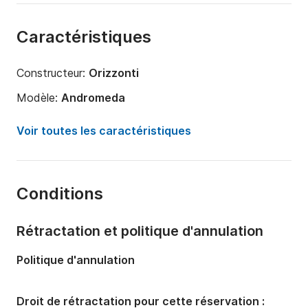
Caractéristiques
Constructeur:
Orizzonti
Modèle:
Andromeda
Puissance moteur:
115cv
Voir toutes les caractéristiques
Longueur:
6m
Année:
2024
Conditions
Capacité à bord:
8 personnes
Rétractation et politique d'annulation
Politique d'annulation
Droit de rétractation pour cette réservation :