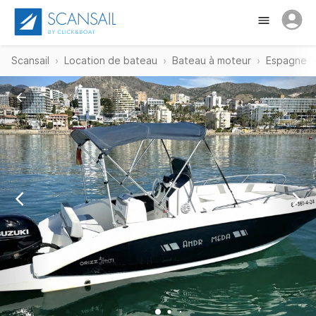
Scansail
Location de bateau
Bateau à moteur
Espagne