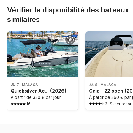
Vérifier la disponibilité des bateaux
similaires
7
·
MALAGA
8
·
MALAGA
Quicksilver Activ 605 Open - MÁLAGA
(2026)
Gaia - 22 open
(20
À partir de
330 € par jour
À partir de
360 € par 
16
3
·
Super propri