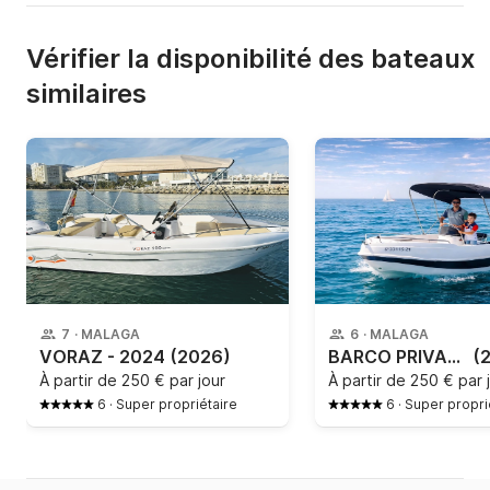
Vérifier la disponibilité des bateaux
similaires
7
·
MALAGA
6
·
MALAGA
VORAZ - 2024
(2026)
BARCO PRIVADO - AVISTAMIENTO DE DELFINES
(
À partir de
250 € par jour
À partir de
250 € par 
6
·
Super propriétaire
6
·
Super propri