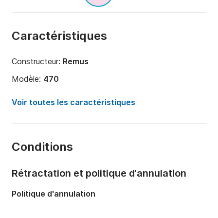
Caractéristiques
Constructeur:
Remus
Modèle:
470
Puissance moteur:
15cv
Voir toutes les caractéristiques
Longueur:
5m
Année:
2023 (Rénové en 2024)
Conditions
Capacité à bord:
4 personnes
Rétractation et politique d'annulation
Politique d'annulation