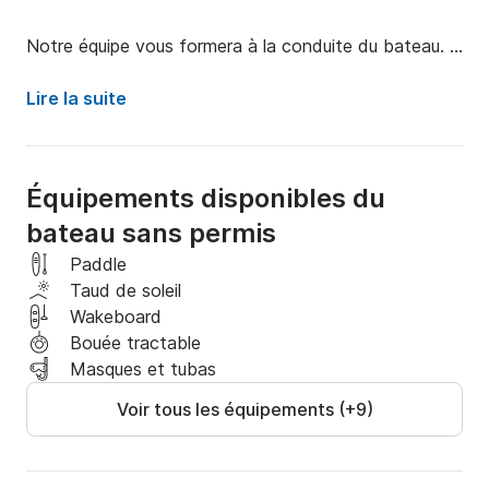
Notre équipe vous formera à la conduite du bateau. 
Profitez-en en famille ou entre amis. Bateau sans 
permis. Idéal pour explorer la côte de Malaga en 
Lire la suite
couple ou en famille, pêcher, observer les dauphins ou 
admirer les magnifiques couchers de soleil. Ce REMUS 
de 4,70 mètres est équipé d'un moteur Yamaha et 
Équipements disponibles du
peut accueillir 4 personnes.
bateau sans permis
Paddle
Taud de soleil
Wakeboard
Bouée tractable
Masques et tubas
Voir tous les équipements (+9)