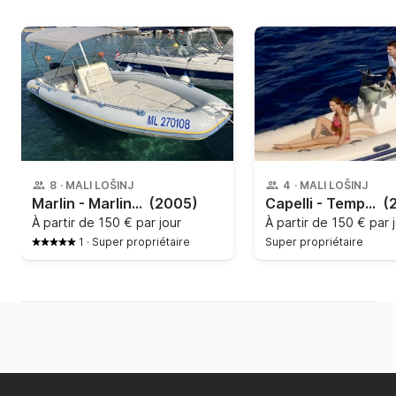
8
·
MALI LOŠINJ
4
·
MALI LOŠINJ
Marlin - Marlin 16
(2005)
Capelli - Tempest 470
(
À partir de
150 € par jour
À partir de
150 € par 
1
·
Super propriétaire
Super propriétaire