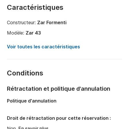
Caractéristiques
Constructeur:
Zar Formenti
Modèle:
Zar 43
Puissance moteur:
70cv
Voir toutes les caractéristiques
Longueur:
4.5m
Année:
2010 (Rénové en 2017)
Conditions
Capacité à bord:
6 personnes
Rétractation et politique d'annulation
Politique d'annulation
Droit de rétractation pour cette réservation :
Non.
En savoir plus