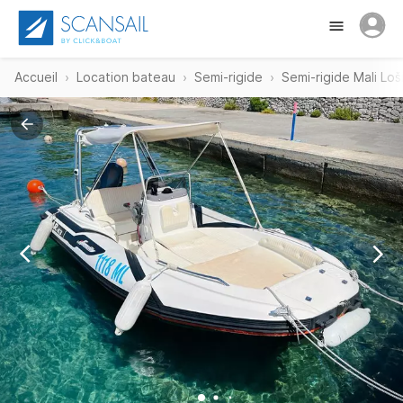
Accueil
Location bateau
Semi-rigide
Semi-rigide Mali Loši