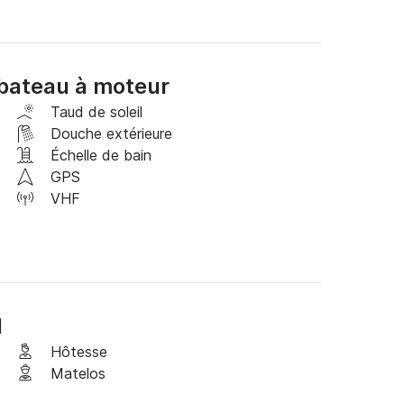
otre hôtel.

bateau à moteur
-repas, boissons, réservation de restaurant, 
Taud de soleil
Douche extérieure
, MASTER.
Échelle de bain
GPS
VHF
N
Hôtesse
Matelos