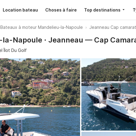
Location bateau
Choses à faire
Top destinations
T
Bateaux à moteur Mandelieu-la-Napoule
Jeanneau Cap camarat
u-la-Napoule · Jeanneau — Cap Camara
l Îlot Du Golf