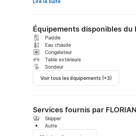
Lire la suite
Carburant à votre charge.

Service de navette payant disponible depuis v
Équipements disponibles du 
Demandez nos services de conciergerie (panier
etc.).

Paddle
Eau chaude
Cartes acceptées pour la caution: CB, VISA
Congélateur
Table extérieure
Sondeur
Voir tous les équipements (+3)
Services fournis par FLORIA
Skipper
Autre