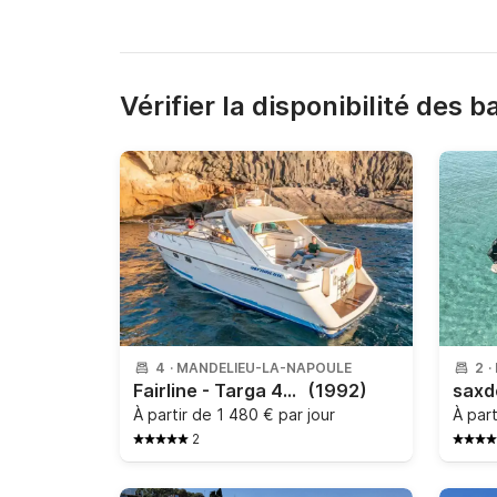
Vérifier la disponibilité des 
4
·
MANDELIEU-LA-NAPOULE
2
·
Fairline - Targa 42 - 14 mètres
(1992)
saxd
À partir de
1 480 € par jour
À par
2