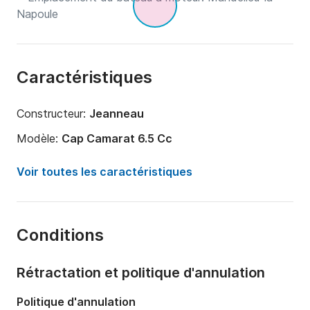
Caractéristiques
Constructeur:
Jeanneau
Modèle:
Cap Camarat 6.5 Cc
Puissance moteur:
200cv
Voir toutes les caractéristiques
Longueur:
6.5m
Année:
2021
Conditions
Capacité à bord:
7 personnes
Rétractation et politique d'annulation
Politique d'annulation