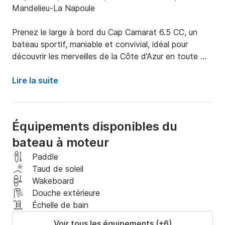
Mandelieu-La Napoule

Prenez le large à bord du Cap Camarat 6.5 CC, un 
bateau sportif, maniable et convivial, idéal pour 
découvrir les merveilles de la Côte d’Azur en toute 
liberté. Facile à piloter, il s’adapte aussi bien aux 
navigateurs débutants qu’aux plus expérimentés. 
Lire la suite
Disponible avec ou sans skipper, selon vos envies.

Parfait pour une journée farniente, une sortie sportive 
Équipements disponibles du
ou une virée vers les criques secrètes de l’Estérel, ce 
bateau à moteur
bateau est un excellent compromis entre 
performance, confort et accessibilité.

Paddle
Taud de soleil
🛠️ Caractéristiques techniques :

Wakeboard
Douche extérieure
Longueur : 6,5 m

Échelle de bain
Motorisation : Yamaha 150 CV

Voir tous les équipements (+6)