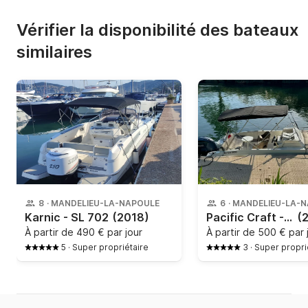
Vérifier la disponibilité des bateaux
similaires
8
·
MANDELIEU-LA-NAPOULE
6
·
MANDELIEU-LA-
Karnic - SL 702
(2018)
Pacific Craft - Sun cruiser 630
(
À partir de
490 € par jour
À partir de
500 € par 
5
·
Super propriétaire
3
·
Super propri