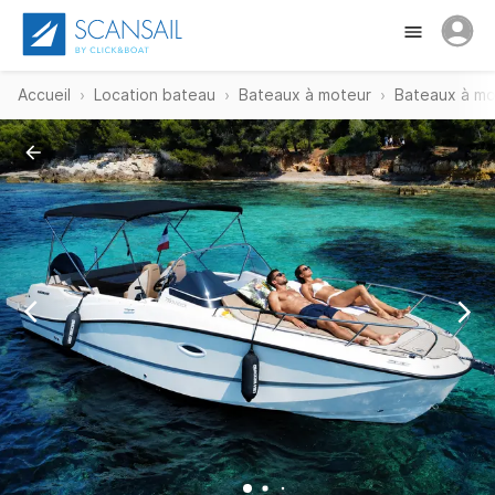
Accueil
Location bateau
Bateaux à moteur
Bateaux à mo