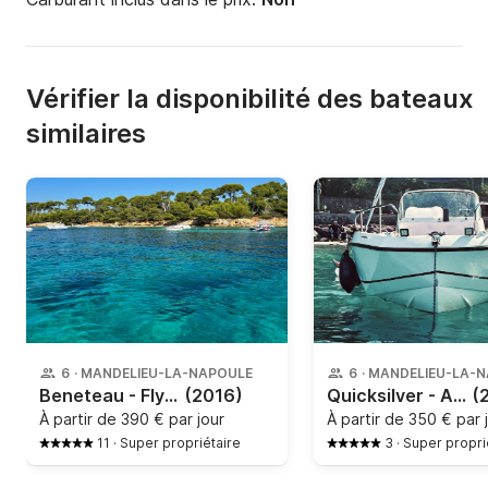
Vérifier la disponibilité des bateaux
similaires
6
·
MANDELIEU-LA-NAPOULE
6
·
MANDELIEU-LA-
Beneteau - Flyer Sundeck 7.7
(2016)
Quicksilver - Activ 555 Open
(
À partir de
390 € par jour
À partir de
350 € par 
11
·
Super propriétaire
3
·
Super propri