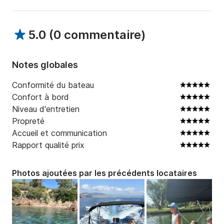
Marina à Mandelieu la Napoule). Pour plus de 
souplesse (et dans la limite du raisonnable !), ils 
5.0
(
0 commentaire
)
peuvent être modifiés.

N'hésitez pas à me contacter pour plus d'infos et 
Notes globales
connaitre mes disponibilités.
Conformité du bateau
Confort à bord
Niveau d'entretien
Propreté
Accueil et communication
Rapport qualité prix
Photos ajoutées par les précédents locataires