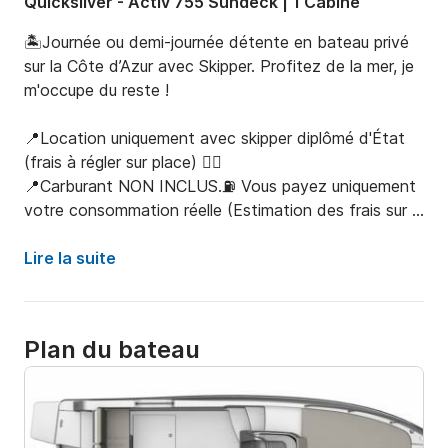
Quicksilver - Activ 755 Sundeck | 1 Cabine
🏝️Journée ou demi-journée détente en bateau privé 
sur la Côte d’Azur avec Skipper. Profitez de la mer, je 
m'occupe du reste !

📍Location uniquement avec skipper diplômé d'État 
(frais à régler sur place) 👨‍✈️

📍Carburant NON INCLUS.⛽ Vous payez uniquement 
votre consommation réelle (Estimation des frais sur 
demande)

Lire la suite
🍕🍹🍔 Possibilité de restauration sur place aux îles de 
Lérins (en saison)

Plan du bateau
🏖️Envie d'une pause détente dans les eaux 
turquoises des îles de Lérins ? Vous n'avez pas le 
permis bateau mais vous souhaitez découvrir les 
petites criques de l'Esterel et le littoral de la Côte 