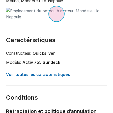
Marina, Mandelieu-La-Napoule
Caractéristiques
Constructeur:
Quicksilver
Modèle:
Activ 755 Sundeck
Puissance moteur:
225cv
Voir toutes les caractéristiques
Longueur:
7.6m
Année:
2024
Conditions
Capacité à bord:
7 personnes
Nombre de cabines:
1
Rétractation et politique d'annulation