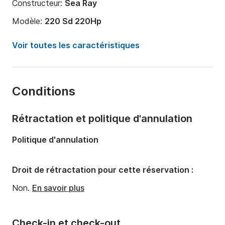
Constructeur:
Sea Ray
Modèle:
220 Sd 220Hp
Puissance moteur:
220cv
Voir toutes les caractéristiques
Longueur:
6m
Année:
2014
Conditions
Capacité à bord:
8 personnes
Rétractation et politique d'annulation
Politique d'annulation
Droit de rétractation pour cette réservation :
Non.
En savoir plus
Check-in et check-out