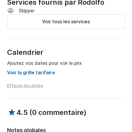
durée différente, veuillez nous contacter.

Services fournis par Rodolfo
Skipper
? Permis de navigation de base requis

Voir tous les services
? Service de skipper en option : +20 €/heure

? Carburant non inclus

? Départ de la marina de Marbella

Calendrier
? Réservez dès maintenant et faites de votre journée 
Ajoutez vos dates pour voir le prix
en mer une expérience inoubliable ! ⚓
Voir la grille tarifaire
Effacer les dates
4.5
(
0 commentaire
)
Notes globales