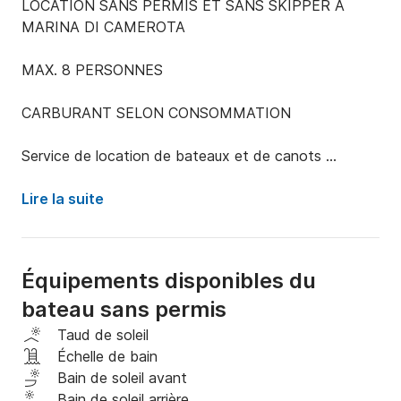
LOCATION SANS PERMIS ET SANS SKIPPER À 
MARINA DI CAMEROTA

MAX. 8 PERSONNES

CARBURANT SELON CONSOMMATION

Service de location de bateaux et de canots 
pneumatiques présent dans le port de la splendide 
Marina di Camerota. Vous pourrez louer des canots 
Lire la suite
pneumatiques de 6 mètres sans permis bateau. 
Equipé de tout le confort : douche d'eau douce, 
auvent, chaîne stéréo, compartiment glacière. 
Équipements disponibles du
Propulsé par des moteurs hors-bord de dernière 
bateau sans permis
génération qui permettent une faible consommation 
et un accès aux baies enchanteresses de la zone 
Taud de soleil
marine protégée d'Infreschi et Masseta.
Échelle de bain
Bain de soleil avant
Bain de soleil arrière