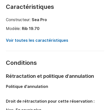
Caractéristiques
Constructeur:
Sea Pro
Modèle:
Rib 19.70
Puissance moteur:
40cv
Voir toutes les caractéristiques
Longueur:
6m
Année:
2019
Conditions
Capacité à bord:
8 personnes
Rétractation et politique d'annulation
Politique d'annulation
Droit de rétractation pour cette réservation :