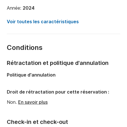
Année:
2024
Capacité à bord:
6 personnes
Voir toutes les caractéristiques
Nombre de cabines:
3
Nombre de couchages:
6
Conditions
Nombre de salles de bains:
2
Longueur:
12m
Rétractation et politique d'annulation
Largeur:
4m
Politique d'annulation
Tirant d'eau:
2.1m
Puissance moteur:
57cv
Droit de rétractation pour cette réservation :
Non.
En savoir plus
Check-in et check-out