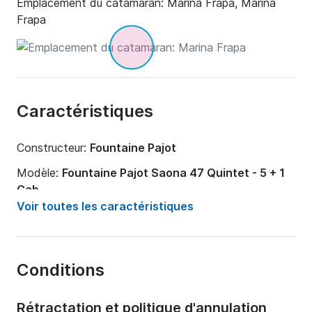
Emplacement du catamaran:
Marina Frapa, Marina
Frapa
Caractéristiques
Constructeur:
Fountaine Pajot
Modèle:
Fountaine Pajot Saona 47 Quintet - 5 + 1
Cab.
Voir toutes les caractéristiques
Année:
2018
Capacité à bord:
12 personnes
Nombre de cabines:
6
Conditions
Nombre de couchages:
13
Rétractation et politique d'annulation