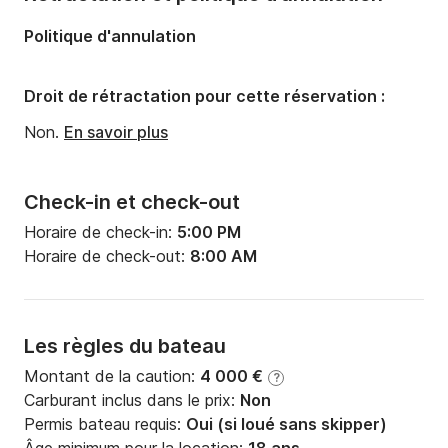
Nombre de salles de bains:
6
Politique d'annulation
Longueur:
13m
Tirant d'eau:
1.3m
Droit de rétractation pour cette réservation :
Puissance moteur:
120cv
Non.
En savoir plus
Check-in et check-out
Horaire de check-in:
5:00 PM
Horaire de check-out:
8:00 AM
Les règles du bateau
Montant de la caution:
4 000 €
?
Carburant inclus dans le prix:
Non
Permis bateau requis:
Oui (si loué sans skipper)