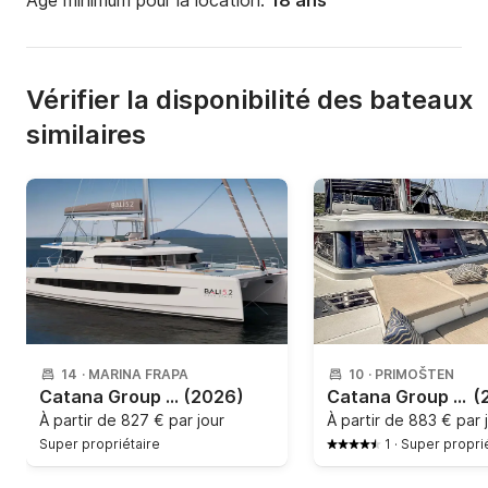
Âge minimum pour la location:
18 ans
Vérifier la disponibilité des bateaux
similaires
14
·
MARINA FRAPA
10
·
PRIMOŠTEN
Catana Group - Bali 5.2 - 6 + 2 cab.
(2026)
Catana Group - Bali Catspace
(
À partir de
827 € par jour
À partir de
883 € par 
Super propriétaire
1
·
Super propri