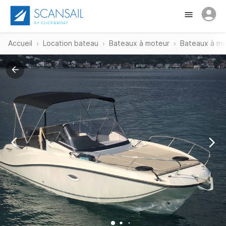
Accueil
Location bateau
Bateaux à moteur
Bateaux à mo