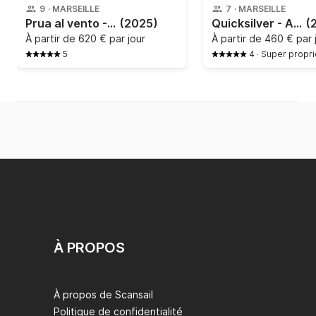
9
·
MARSEILLE
7
·
MARSEILLE
Prua al vento - Jaguar 7
(2025)
Quicksilver - Activ 605 Open
(
À partir de
620 € par jour
À partir de
460 € par 
5
4
·
Super propri
À PROPOS
À propos de Scansail
Politique de confidentialité