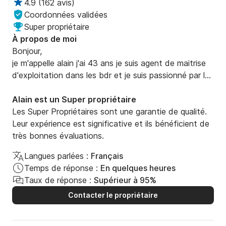
4.9
(
162 avis
)
Coordonnées validées
Super propriétaire
À propos de moi
Bonjour,

je m'appelle alain j'ai 43 ans je suis agent de maitrise 
d'exploitation dans les bdr et je suis passionné par la 
mer et des sport nautique je me ferais un plaisir de 
vous conseiller.

Alain est un Super propriétaire
Ayant le permis depuis mes 16 ans et sortant le plus 
Les Super Propriétaires sont une garantie de qualité.
possible par tout les temps je pense avoir de bonne 
Leur expérience est significative et ils bénéficient de
compétences au niveau maritime.
très bonnes évaluations.
Langues parlées :
Français
Temps de réponse :
En quelques heures
Taux de réponse :
Supérieur à 95%
Contacter le propriétaire