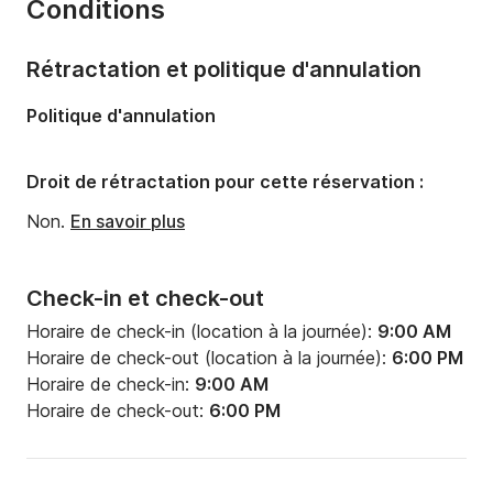
Conditions
Capacité à bord:
8 personnes
Nombre de cabines:
1
Rétractation et politique d'annulation
Nombre de couchages:
2
Politique d'annulation
Droit de rétractation pour cette réservation :
Non.
En savoir plus
Check-in et check-out
Horaire de check-in (location à la journée):
9:00 AM
Horaire de check-out (location à la journée):
6:00 PM
Horaire de check-in:
9:00 AM
Horaire de check-out:
6:00 PM