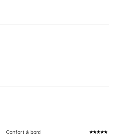
a Côte Bleue : 1 100 € 

Confort à bord