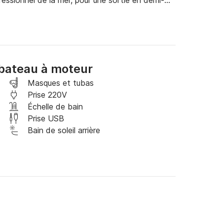
ssionnel de la mer, pour une sortie en demi-
 sunset. 

oires et anecdotes de Marseille et ses 
ot de bain, crème solaire, chapeau et lunettes, 
bateau à moteur
ique et temps de sortie : Parc national des 
Masques et tubas
Côte Bleue

Prise 220V
Échelle de bain
Prise USB
Bain de soleil arrière