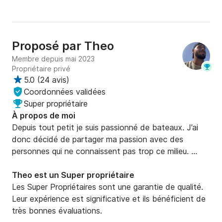
Proposé par
Theo
Membre depuis mai 2023
Propriétaire privé
5.0
(
24 avis
)
Coordonnées validées
Super propriétaire
À propos de moi
Depuis tout petit je suis passionné de bateaux. J’ai 
donc décidé de partager ma passion avec des 
personnes qui ne connaissent pas trop ce milieu. 

Vous pourrez visiter les beaux endroits de la côte 
bleue, faire un détour au frioul et aussi visiter l’île de 
Theo est un Super propriétaire
Riou avec la baie des singes.
Les Super Propriétaires sont une garantie de qualité.
Leur expérience est significative et ils bénéficient de
très bonnes évaluations.