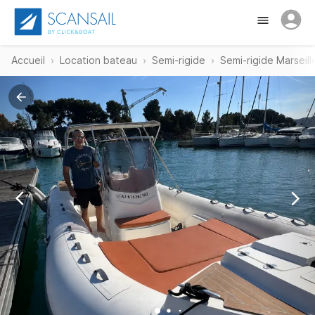
Accueil
Location bateau
Semi-rigide
Semi-rigide Marseill