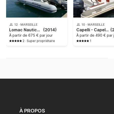
12
·
MARSEILLE
10
·
MARSEILLE
Lomac Nautica - 790 In
(2014)
Capelli - Capelli Tempest 626
(
À partir de
675 € par jour
À partir de
490 € par 
2
·
Super propriétaire
1
À PROPOS