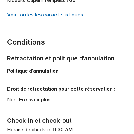
Modèle:
Capelli Tempest 700
Puissance moteur:
225cv
Voir toutes les caractéristiques
Longueur:
7m
Année:
2018
Conditions
Capacité à bord:
10 personnes
Rétractation et politique d'annulation
Politique d'annulation
Droit de rétractation pour cette réservation :
Non.
En savoir plus
Check-in et check-out
Horaire de check-in:
9:30 AM