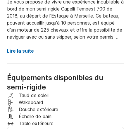
Je vous propose de vivre une expérience inoubliable à 
bord de mon semi-rigide Capelli Tempest 700 de 
2018, au départ de l'Estaque à Marseille. Ce bateau, 
pouvant accueillir jusqu'à 10 personnes, est équipé 
d'un moteur de 225 chevaux et offre la possibilité de 
naviguer avec ou sans skipper, selon votre permis. 
Pour agrémenter votre journée, un wakeboard est 
offert (me le demander), idéal pour les amateurs de 
Lire la suite
sensations fortes.

Ce semi-rigide allie performance et confort. Ses 
Équipements disponibles du
équipements modernes et ses espaces généreux vous 
semi-rigide
assurent une navigation agréable et sécurisée. Que 
vous souhaitiez vous baigner, vous détendre dans 
Taud de soleil
des criques et grottes isolées ou pratiquer des 
Wakeboard
activités nautiques comme le wakeboard, ce bateau 
Douche extérieure
répondra à toutes vos attentes.

Échelle de bain
Table extérieure
Au départ de l'Estaque, vous pourrez facilement 