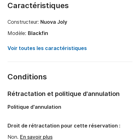
Caractéristiques
Constructeur:
Nuova Joly
Modèle:
Blackfin
Puissance moteur:
300cv
Voir toutes les caractéristiques
Longueur:
8.2m
Année:
2014 (Rénové en 2024)
Conditions
Capacité à bord:
16 personnes
Rétractation et politique d'annulation
Politique d'annulation
Droit de rétractation pour cette réservation :
Non.
En savoir plus