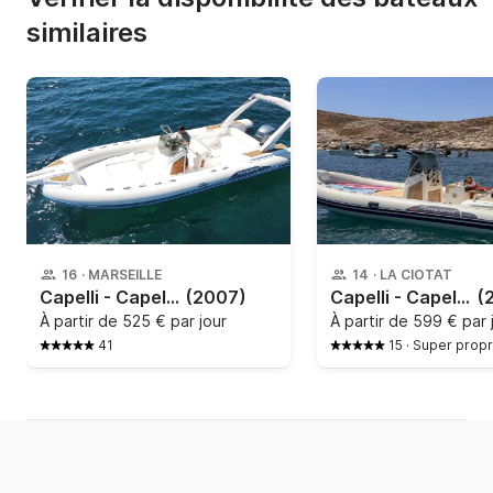
similaires
16
·
MARSEILLE
14
·
LA CIOTAT
Capelli - Capelli Tempest 770
(2007)
Capelli - Capelli Tempest 690
(
À partir de
525 € par jour
À partir de
599 € par 
41
15
·
Super propr