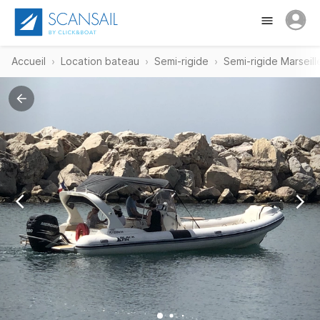
Accueil
Location bateau
Semi-rigide
Semi-rigide Marseill