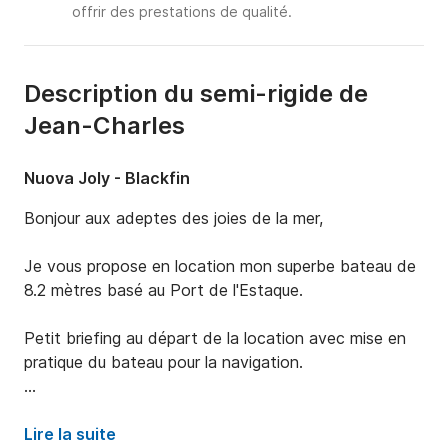
offrir des prestations de qualité.
Description du semi-rigide de
Jean-Charles
Nuova Joly - Blackfin
Bonjour aux adeptes des joies de la mer,

Je vous propose en location mon superbe bateau de 
8.2 mètres basé au Port de l'Estaque. 

Petit briefing au départ de la location avec mise en 
pratique du bateau pour la navigation. 

C’est un bateau qui peut accueillir 16 personnes à son 
bord pour la journée mais 12 adultes est plus 
Lire la suite