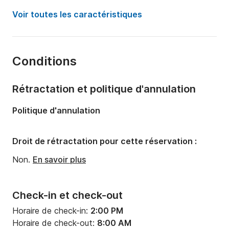
Année:
2024
Voir toutes les caractéristiques
Capacité à bord:
8 personnes
Nombre de cabines:
3
Conditions
Nombre de couchages:
6
Nombre de salles de bains:
1
Rétractation et politique d'annulation
Longueur:
11m
Politique d'annulation
Largeur:
4.37m
Tirant d'eau:
2.25m
Droit de rétractation pour cette réservation :
Puissance moteur:
50cv
Non.
En savoir plus
Check-in et check-out
Horaire de check-in:
2:00 PM
Horaire de check-out:
8:00 AM