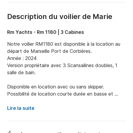
Description du voilier de Marie
Rm Yachts - Rm 1180 | 3 Cabines
Notre voilier RM1180 est disponible à la location au 
départ de Marseille Port de Corbières.

Année : 2024

Version propriétaire avec 3 Scansailines doubles, 1 
salle de bain.

Disponible en location avec ou sans skipper.

Possibilité de location courte durée en basse et 
moyenne saison (3 jours minimum).

Lire la suite
Au départ de Marseille, vous naviguez au coeur du 
Parc National des Calanques avec un accès aux plus 
beaux mouillages du Sud de la France.
