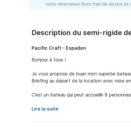
votre réservation (hors frais de service et
Description du semi-rigide d
Pacific Craft - Espadon
Bonjour à tous !  

Je vous propose de louer mon superbe bateau 
Briefing au départ de la location avec mise en
C’est un bateau qui peut accueillir 8 personnes
Il est très maniable, très confortable, idéal po
Lire la suite
La consommation en essence est très raisonna
Le taud de soleil et la grande plage avant, la 