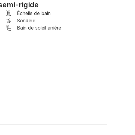
semi-rigide
Échelle de bain
privée de Scansail, je me ferai un plaisir de 
Sondeur
Bain de soleil arrière