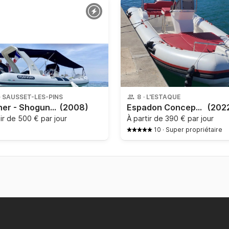
·
SAUSSET-LES-PINS
8
·
L'ESTAQUE
Mariner - Shogun 700
(2008)
Espadon Concept - Espadon 5,50
(202
tir de
500 € par jour
À partir de
390 € par jour
10
·
Super propriétaire