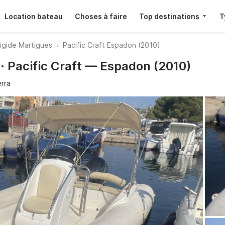
Location bateau
Choses à faire
Top destinations
T
igide Martigues
Pacific Craft Espadon (2010)
· Pacific Craft — Espadon (2010)
erra