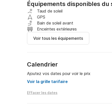
Équipements disponibles du 
fait pour passer la journée parfaite à bord !  

Taud de soleil
N’hésitez pas à me contacter par la messagerie 
GPS
répondre à vos questions.  

Bain de soleil avant
Enceintes extérieures
A très bientôt !
Voir tous les équipements
Calendrier
Ajoutez vos dates pour voir le prix
Voir la grille tarifaire
Effacer les dates