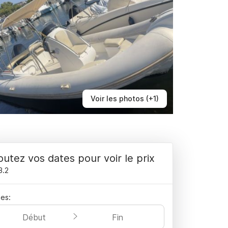
Voir les photos (+1)
outez vos dates pour voir le prix
3.2
es:
Début
Fin