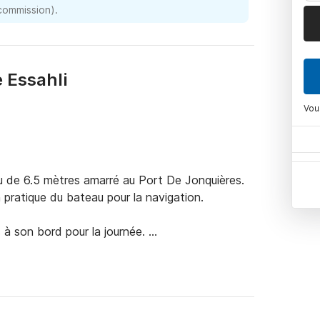
 commission).
e Essahli
Vou
de 6.5 mètres amarré au Port De Jonquières. 

 pratique du bateau pour la navigation. 

 à son bord pour la journée. 

ur une sortie en famille ou entre amis ! 

ble. 

douchette de pont et l’échelle de bain, tout est 