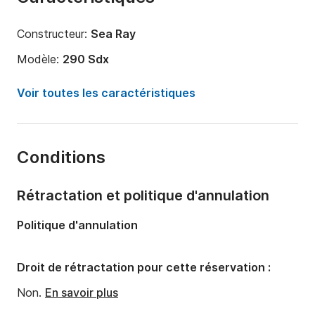
Constructeur:
Sea Ray
Modèle:
290 Sdx
Puissance moteur:
380cv
Voir toutes les caractéristiques
Longueur:
8.89m
Année:
2024
Conditions
Capacité à bord:
12 personnes
Nombre de salles de bains:
1
Rétractation et politique d'annulation
Politique d'annulation
Droit de rétractation pour cette réservation :
Non.
En savoir plus