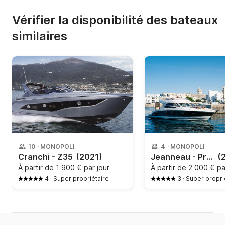
Vérifier la disponibilité des bateaux
similaires
10
·
MONOPOLI
4
·
MONOPOLI
Cranchi - Z35
(2021)
Jeanneau - Prestige 42 Fly
(
À partir de
1 900 € par jour
À partir de
2 000 € pa
4
·
Super propriétaire
3
·
Super propri