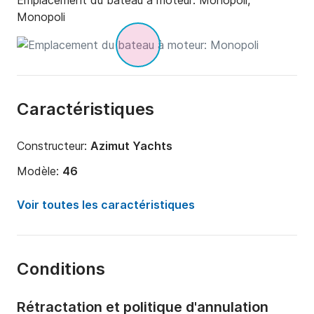
Emplacement du bateau à moteur:
Monopoli,
Monopoli
Caractéristiques
Constructeur:
Azimut Yachts
Modèle:
46
Puissance moteur:
1000cv
Voir toutes les caractéristiques
Longueur:
16m
Année:
2000
Conditions
Capacité à bord:
10 personnes
Nombre de cabines:
2
Rétractation et politique d'annulation