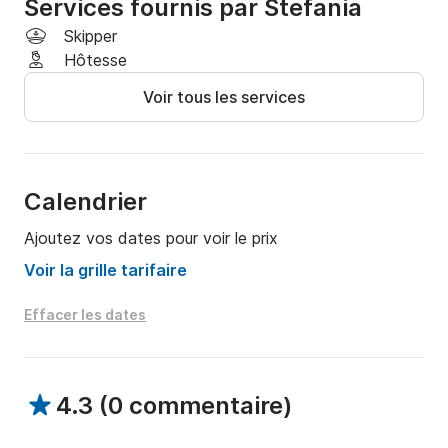
besoins à bord. Le carburant est en supplément, ce 
Services fournis par Stefania
qui vous permet de personnaliser votre itinéraire 
Skipper
comme vous le souhaitez. Ne manquez pas l'occasion 
Hôtesse
de vivre une aventure inoubliable le long des côtes de 
Voir tous les services
Savelletri !
Calendrier
Ajoutez vos dates pour voir le prix
Voir la grille tarifaire
Effacer les dates
4.3
(
0 commentaire
)