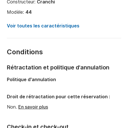
Constructeur:
Cranchi
Modèle:
44
Puissance moteur:
800cv
Voir toutes les caractéristiques
Longueur:
14m
Année:
2023
Conditions
Capacité à bord:
10 personnes
Nombre de cabines:
2
Rétractation et politique d'annulation
Nombre de couchages:
6
Politique d'annulation
Nombre de salles de bains:
2
Droit de rétractation pour cette réservation :
Non.
En savoir plus
Check-in et check-out