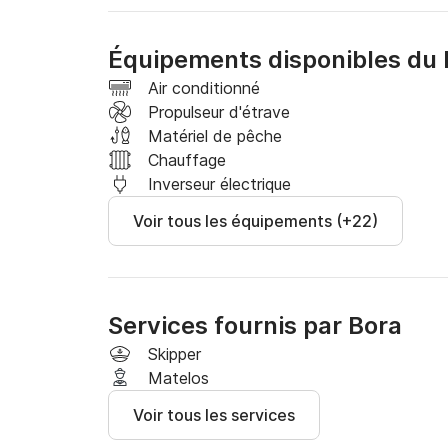
ultime du yachting. Notre équipage professionn
ordre, garantissant que votre voyage ne soit r
Équipements disponibles du 
Lorenzo 14 dès aujourd'hui pour une aventure i
Air conditionné
N'hésitez pas à m'envoyer un message au Clic
Propulseur d'étrave
réservation.
Matériel de pêche
Chauffage
Inverseur électrique
Voir tous les équipements (+22)
Services fournis par Bora
Skipper
Matelos
Voir tous les services