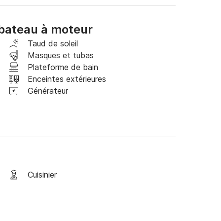
el se consacre à fournir un service de premier 
ien de moins qu'extraordinaire. Réservez le San 
bateau à moteur
noubliable sur la mer Égée.

Taud de soleil
k&Boat pour discuter de vos préférences de 
Masques et tubas
Plateforme de bain
Enceintes extérieures
Générateur
Cuisinier