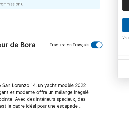
 commission).
Vou
eur de Bora
Traduire en Français
e San Lorenzo 14, un yacht modèle 2022 
égant et moderne offre un mélange inégalé 
ointe. Avec des intérieurs spacieux, des 
st le cadre idéal pour une escapade 
z des criques cachées et offrez-vous l'expérience 