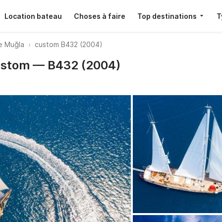
Location bateau
Choses à faire
Top destinations
T
e Muğla
custom B432 (2004)
Custom — B432 (2004)