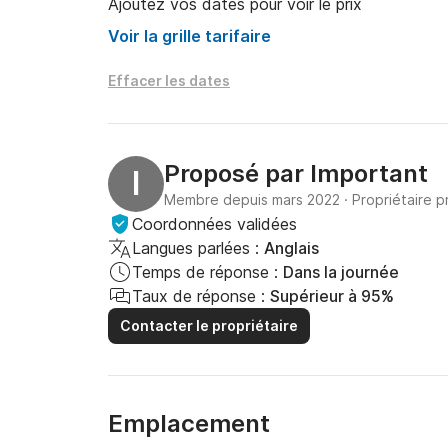
Ajoutez vos dates pour voir le prix
de port et d'agence pour les eaux étrangères e
Voir la grille tarifaire
location. De plus, si le yacht doit être laissé à
les frais de carburant nécessaires au retour au 
Effacer les dates
jours perdus pendant le trajet de retour. Les f
motorisés ne sont pas non plus inclus dans le p
De plus, les frais de transfert aéroport appar
Travel peut organiser cette organisation selo
Proposé par
Important
I
Membre depuis mars 2022
·
Propriétaire p
Coordonnées validées
Langues parlées :
Anglais
Temps de réponse :
Dans la journée
Taux de réponse :
Supérieur à 95%
Contacter le propriétaire
Emplacement