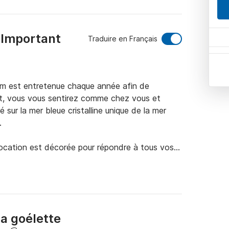
e Important
Traduire en Français
m est entretenue chaque année afin de 
nt, vous vous sentirez comme chez vous et 
sur la mer bleue cristalline unique de la mer 


ocation est décorée pour répondre à tous vos 
n et le pont, une cuisine entièrement équipée 
 les invités, etc. Notre yacht de location a une 
ines Master, 2 cabines doubles et 2 cabines 
 douche, de toilettes et de la climatisation. 

a goélette
gnera tout au long de votre voyage bleu pour 