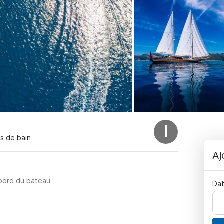
I
es de bain
Aj
 bord du bateau
Dat