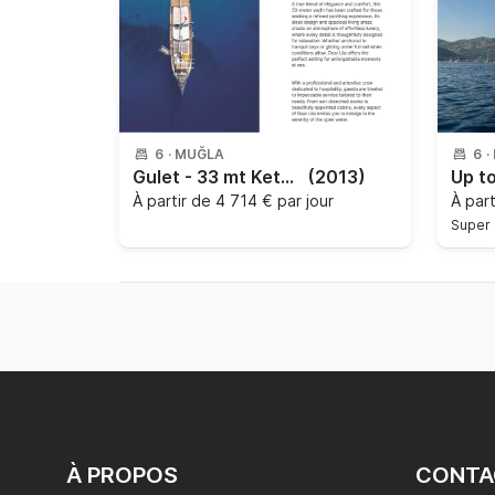
6
·
MUĞLA
6
·
Gulet - 33 mt Ketch
(2013)
Up t
À partir de
4 714 € par jour
À par
Super 
À PROPOS
CONTA