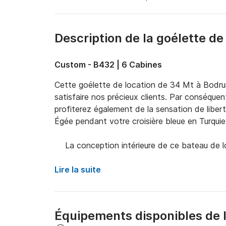
Description de la goélette d
Custom - B432 | 6 Cabines
Cette goélette de location de 34 Mt à Bodru
satisfaire nos précieux clients. Par conséque
profiterez également de la sensation de liberté 
Égée pendant votre croisière bleue en Turquie.
  La conception intérieure de ce bateau de l
besoins avec ses tables à manger dans le salo
et suffisamment de matelas de soleil pour tous
Lire la suite
capacité de 12 personnes au total avec 2 cab
triples. Chaque cabine dispose également d'une
Équipements disponibles de l
  Et notre équipe expérimentée vous accompa