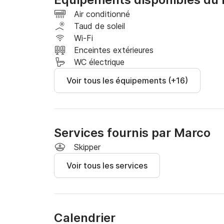
Visite de Capri 1000 €

Air conditionné
Taud de soleil
Visite de Capro et Positano 1100 €

Wi-Fi
Enceintes extérieures
Visite de Positano 900 €

WC électrique
Voir tous les équipements (+16)
Positano et Amalfi coûtent 1 000 €
Services fournis par Marco
Skipper
Voir tous les services
Calendrier