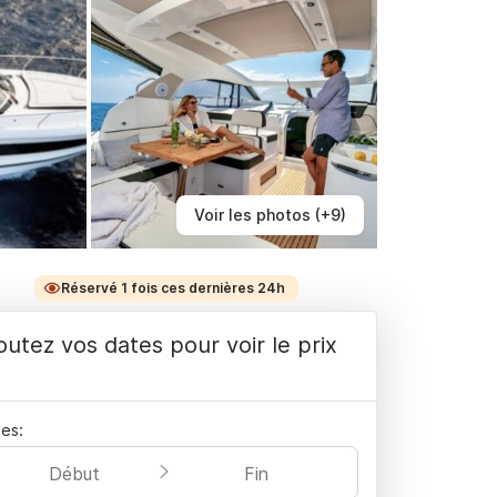
Voir les photos (+9)
Réservé 1 fois ces dernières 24h
outez vos dates pour voir le prix
es:
Début
Fin