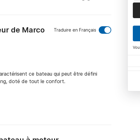
eur de Marco
Traduire en Français
Vou
ractérisent ce bateau qui peut être défini 
g, doté de tout le confort.

itinéraire choisi) Consomme environ 80 l/h. Le 
n

marrage locaux (Capri 100 € - Positano 50 €) 

bateau à moteur