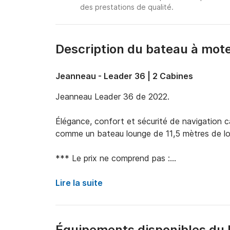
des prestations de qualité.
Description du bateau à mot
Jeanneau - Leader 36 | 2 Cabines
Jeanneau Leader 36 de 2022.

Élégance, confort et sécurité de navigation ca
comme un bateau lounge de 11,5 mètres de lon
*** Le prix ne comprend pas :

Carburant (à régler sur place en fonction de l'
coût du carburant est exclu du prix de locatio
Lire la suite
Frais d'embarquement exigés par les quais d'a
COÛT DE L'ESSENCE 

Équipements disponibles du 