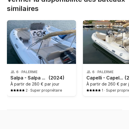
similaires
6
·
PALERME
6
·
PALERME
Salpa - Salpa Soleil 18
(2024)
Capelli - Capelli Tempest 600
(
À partir de
280 € par jour
À partir de
260 € par 
2
·
Super propriétaire
1
·
Super propri