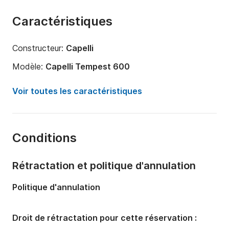
Caractéristiques
Constructeur:
Capelli
Modèle:
Capelli Tempest 600
Puissance moteur:
40cv
Voir toutes les caractéristiques
Longueur:
5.92m
Année:
2024
Conditions
Capacité à bord:
6 personnes
Rétractation et politique d'annulation
Politique d'annulation
Droit de rétractation pour cette réservation :