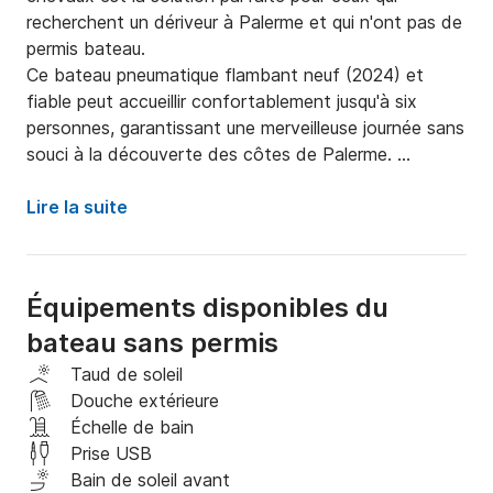
recherchent un dériveur à Palerme et qui n'ont pas de 
permis bateau. 

Ce bateau pneumatique flambant neuf (2024) et 
fiable peut accueillir confortablement jusqu'à six 
personnes, garantissant une merveilleuse journée sans 
souci à la découverte des côtes de Palerme. 

Le pont présente un agencement des espaces 
confortable et pratique, équipé de grands 
Lire la suite
rangements.  

Les solariums à bord offrent de grands bains de soleil 
à l'arrière et à l'avant pour se détendre dans une 
Équipements disponibles du
oasis de paix, loin des plages bondées. 

bateau sans permis
Le dériveur est livré à la location équipé de tous les 
gadgets et accessoires de sécurité pour vous assurer 
Taud de soleil
de naviguer au plus haut niveau de sécurité et de 
Douche extérieure
plaisir. 

Échelle de bain
Avec ses coffres de rangement, son solarium 
Prise USB
généreux et sa liberté de mouvement, c'est sans 
Bain de soleil avant