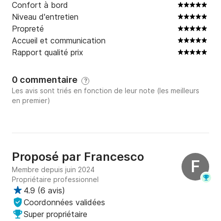
Confort à bord
Niveau d'entretien
Pour toute la journée, l'enregistrement s'effectue à 
Propreté
9h00 et le départ à 18h00. 

Accueil et communication
La demi-journée du matin va de 9h00 à 13h00, tandis 
Rapport qualité prix
que la demi-journée de l'après-midi va de 14h00 à 
18h00. 

0 commentaire
?
Qu'attendez-vous, embarquez avec nous !
Les avis sont triés en fonction de leur note (les meilleurs
en premier)
Proposé par
Francesco
F
Membre depuis juin 2024
Propriétaire professionnel
4.9
(
6 avis
)
Coordonnées validées
Super propriétaire