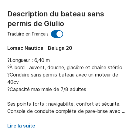
Description du bateau sans
permis de Giulio
Traduire en Français
Lomac Nautica - Beluga 20
?Longueur : 6,40 m

?À bord : auvent, douche, glacière et chaîne stéréo 

?Conduire sans permis bateau avec un moteur de 
40cv

?Capacité maximale de 7/8 adultes

Ses points forts : navigabilité, confort et sécurité. 

Console de conduite complète de pare-brise avec 
poignées passager. Siège conducteur 2 places en 
fibre de verre avec coussins. Grand coin salon à 
Lire la suite
l'avant et sièges doubles à l'arrière avec coussins. 