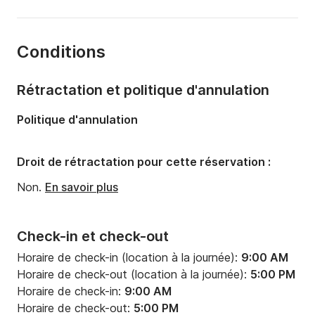
Longueur:
6.4m
Année:
2010 (Rénové en 2023)
Conditions
Capacité à bord:
8 personnes
Rétractation et politique d'annulation
Politique d'annulation
Droit de rétractation pour cette réservation :
Non.
En savoir plus
Check-in et check-out
Horaire de check-in (location à la journée):
9:00 AM
Horaire de check-out (location à la journée):
5:00 PM
Horaire de check-in:
9:00 AM
Horaire de check-out:
5:00 PM