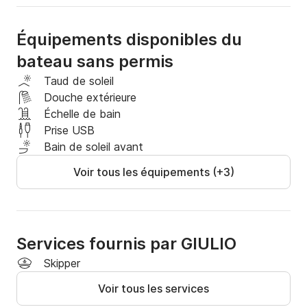
Idéal pour votre journée en mer, en toute détente et 
sécurité, au rythme de la musique, grâce à la stéréo 
Équipements disponibles du
Bluetooth.
bateau sans permis
Taud de soleil
Douche extérieure
Échelle de bain
Prise USB
Bain de soleil avant
Voir tous les équipements (+3)
Services fournis par GIULIO
Skipper
Voir tous les services