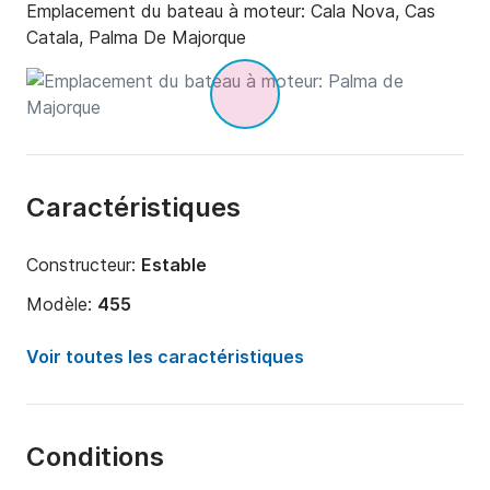
Emplacement du bateau à moteur:
Cala Nova, Cas
Catala, Palma De Majorque
Caractéristiques
Constructeur:
Estable
Modèle:
455
Puissance moteur:
15cv
Voir toutes les caractéristiques
Longueur:
4.6m
Année:
2019
Conditions
Capacité à bord:
4 personnes