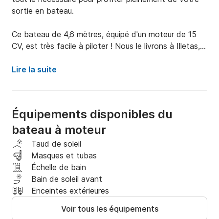
sortie en bateau.

Ce bateau de 4,6 mètres, équipé d'un moteur de 15 
CV, est très facile à piloter ! Nous le livrons à Illetas, 
près de Palma (Cas Catala). De là, vous pourrez 
explorer de nombreux petits coins de paradis en 
Lire la suite
bateau.

Cales à visiter :

Équipements disponibles du
bateau à moteur
Cala Major, Cas Catala, Illetas, Portals, Punta Negra, 
Palma Nova, Magaluf, Cala Falco, Cala Mago et 
Taud de soleil
autres criques à proximité.

Masques et tubas
Échelle de bain
Nous vous expliquerons le fonctionnement du bateau 
Bain de soleil avant
et les consignes de sécurité de base. Nous vous 
Enceintes extérieures
conseillerons également sur les meilleurs endroits à 
Voir tous les équipements
visiter et les meilleurs moments pour y aller.
